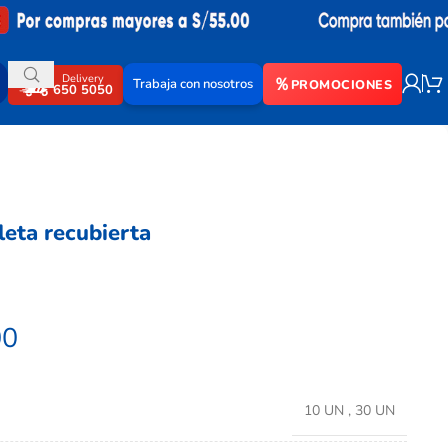
Delivery
Trabaja con nosotros
PROMOCIONES
650 5050
eta recubierta
00
10 UN
,
30 UN