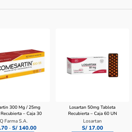
rtin 300 Mg / 25mg
Losartan 50mg Tableta
 Recubierta – Caja 30
Recubierta – Caja 60 UN
UN
IQ Farma S.A.
Losartan
.70
S/
140.00
S/
17.00
-