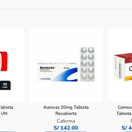
ableta
Aurovas 20mg Tableta
Comesa
0 UN
Recubierta
Tableta
Caferma
S/
142.00
S/
4