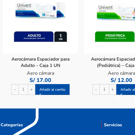
Aerocámara Espaciador para
Aerocámara Espaciad
Adulto – Caja 1 UN
(Pediátrica) – Caj
Aero cámara
Aero cámar
S/
17.00
S/
12.00
Añadir al carrito
Añadir al
Categorías
Servicios