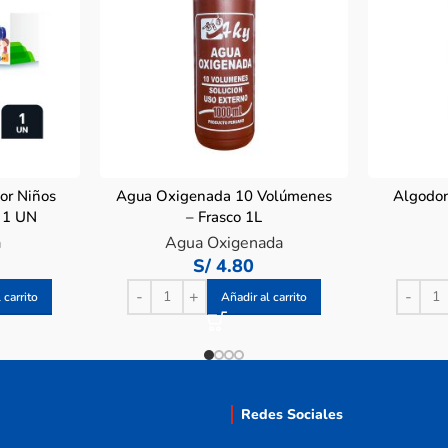
or Niños
Agua Oxigenada 10 Volúmenes
Algodon 
a 1 UN
– Frasco 1L
a
Agua Oxigenada
S/
4.80
 carrito
Añadir al carrito
Redes Sociales