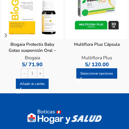
Biogaia Protectis Baby
Multiflora Plus Cápsula
Gotas suspensión Oral –
Frasco 5 ML
Biogaia
Multiflora Plus
S/
71.90
S/
120.00
Seleccionar opciones
Añadir al carrito