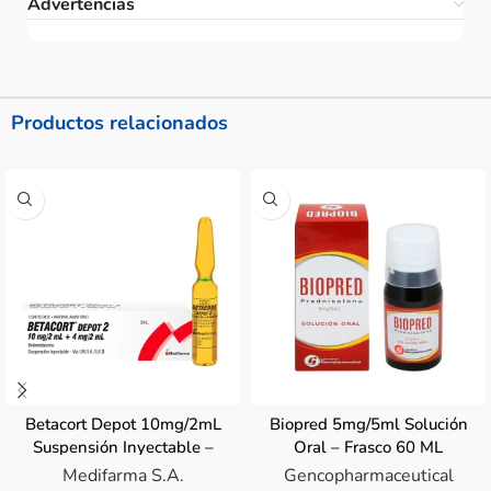
Advertencias
Productos relacionados
Betacort Depot 10mg/2mL
Biopred 5mg/5ml Solución
Suspensión Inyectable –
Oral – Frasco 60 ML
Ampolla 2 ML
Medifarma S.A.
Gencopharmaceutical