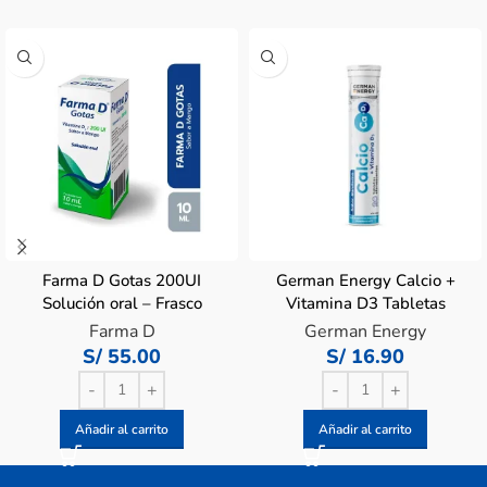
Farma D Gotas 200UI
German Energy Calcio +
Solución oral – Frasco
Vitamina D3 Tabletas
10ml
Efervescentes – Tubo 20
Farma D
German Energy
UN
S/
55.00
S/
16.90
Añadir al carrito
Añadir al carrito