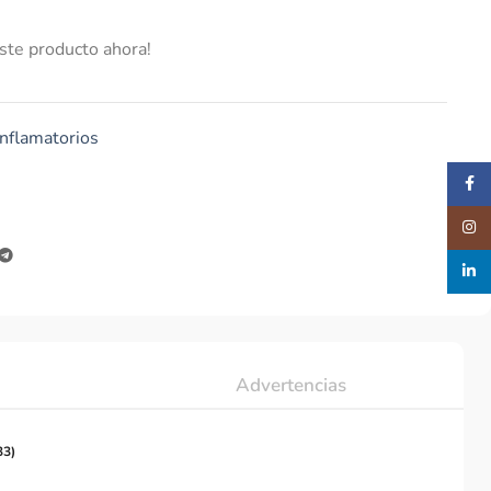
ste producto ahora!
nflamatorios
Faceb
Insta
linked
Advertencias
33)