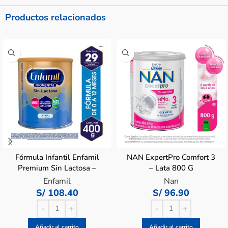
Productos relacionados
Fórmula Infantil Enfamil
NAN ExpertPro Comfort 3
Premium Sin Lactosa –
– Lata 800 G
Lata 400 G
Enfamil
Nan
S/
108.40
S/
96.90
Añadir al carrito
Añadir al carrito