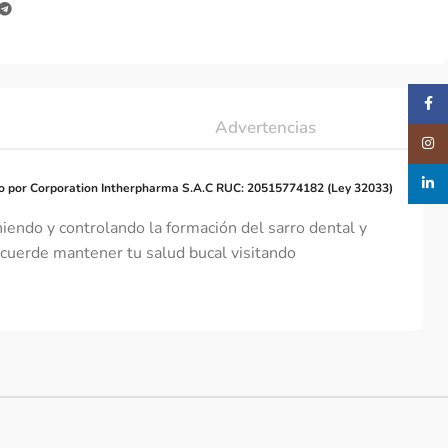
Faceb
Advertencias
Insta
linked
o por Corporation Intherpharma S.A.C RUC: 20515774182 (Ley 32033)
niendo y controlando la formación del sarro dental y
ecuerde mantener tu salud bucal visitando