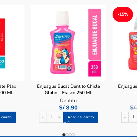
-15%
ate Plax
Enjuague Bucal Dentito Chicle
Enjuague
 500 ML
Globo – Frasco 250 ML
–
Dentito
S/
8.90
S/
 carrito
Añadir al carrito