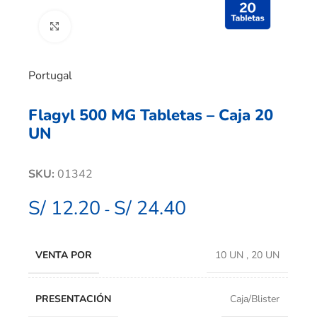
Clic para ampliar
Portugal
Flagyl 500 MG Tabletas – Caja 20
UN
SKU:
01342
S/
12.20
S/
24.40
-
VENTA POR
10 UN
,
20 UN
PRESENTACIÓN
Caja/Blister