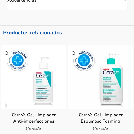
Advertencias
Productos relacionados
CeraVe Gel Limpiador
CeraVe Gel Limpiador
Anti-imperfecciones
Espumoso Foaming
Blemish Control 236ml
Cleanser 473ml
CeraVe
CeraVe