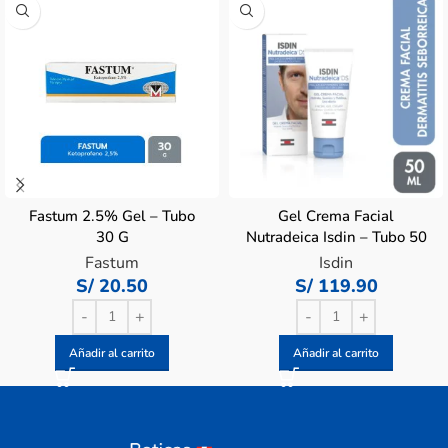
Fastum 2.5% Gel – Tubo
Gel Crema Facial
30 G
Nutradeica Isdin – Tubo 50
ML
Fastum
Isdin
S/
20.50
S/
119.90
Añadir al carrito
Añadir al carrito