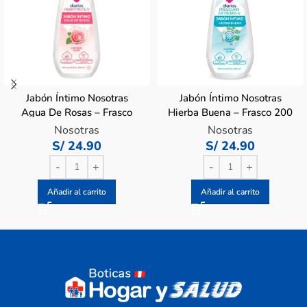
Jabón Íntimo Nosotras
Jabón Íntimo Nosotras
Agua De Rosas – Frasco
Hierba Buena – Frasco 200
200 ML
ML
Nosotras
Nosotras
S/
24.90
S/
24.90
Añadir al carrito
Añadir al carrito