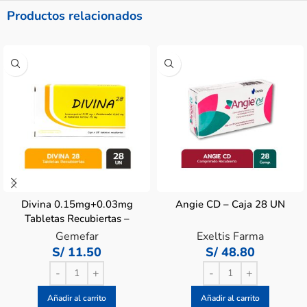
Productos relacionados
Divina 0.15mg+0.03mg
Angie CD – Caja 28 UN
Tabletas Recubiertas –
Caja 28 Un
Gemefar
Exeltis Farma
S/
11.50
S/
48.80
Añadir al carrito
Añadir al carrito