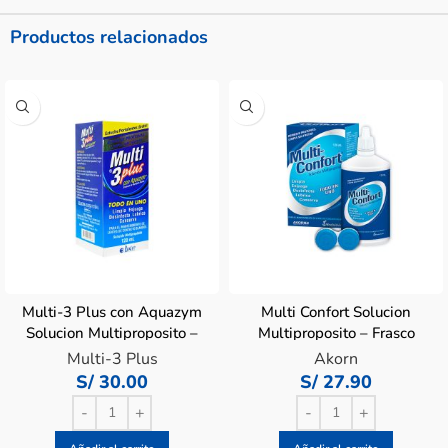
Productos relacionados
Multi-3 Plus con Aquazym
Multi Confort Solucion
Solucion Multiproposito –
Multiproposito – Frasco
Frasco 120 ML
120 Ml
Multi-3 Plus
Akorn
S/
30.00
S/
27.90