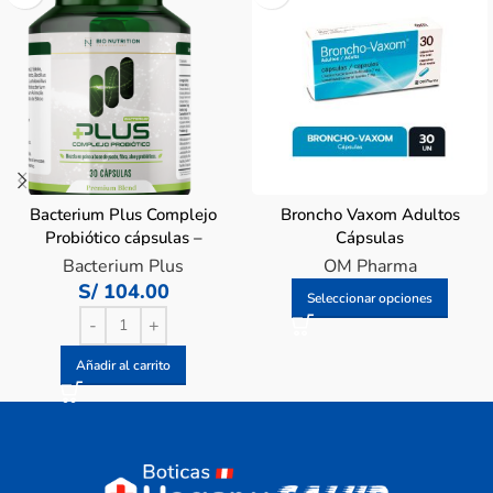
Bacterium Plus Complejo
Broncho Vaxom Adultos
Probiótico cápsulas –
Cápsulas
Frasco 30 UN
Bacterium Plus
OM Pharma
S/
104.00
Seleccionar opciones
Añadir al carrito