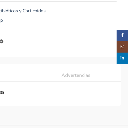
ibióticos y Corticoides
Sp
Faceb
Insta
linked
Advertencias
33)