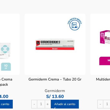
p Crema
Germiderm Crema – Tubo 20 Gr
Multide
opack
Germiderm
4.00
S/
13.60
 carrito
Añadir al carrito