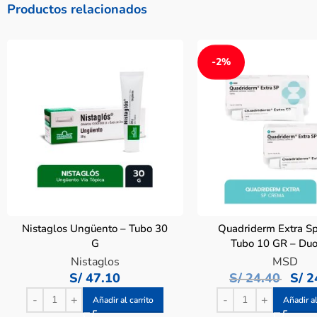
Productos relacionados
-2%
Nistaglos Ungüento – Tubo 30
Quadriderm Extra S
G
Tubo 10 GR – Du
Nistaglos
MSD
S/
47.10
S/
24.40
S/
2
Añadir al carrito
Añadir al