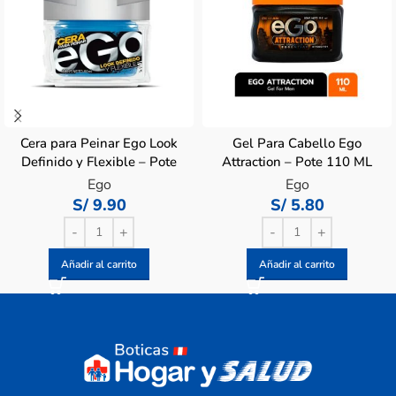
Cera para Peinar Ego Look
Gel Para Cabello Ego
Definido y Flexible – Pote
Attraction – Pote 110 ML
60 ML
Ego
Ego
S/
9.90
S/
5.80
Añadir al carrito
Añadir al carrito