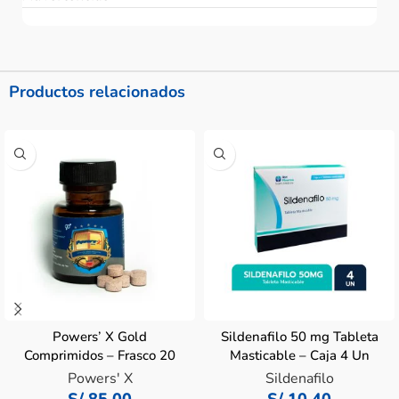
Productos relacionados
Powers’ X Gold
Sildenafilo 50 mg Tableta
Comprimidos – Frasco 20
Masticable – Caja 4 Un
UN
Powers' X
Sildenafilo
S/
85.00
S/
10.40