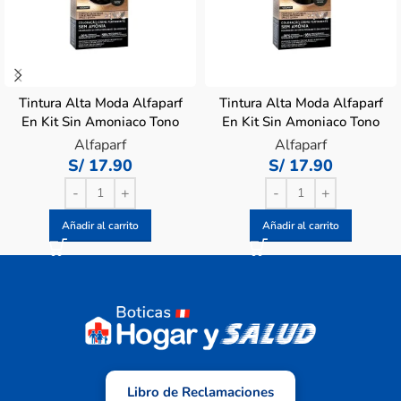
Tintura Alta Moda Alfaparf
Tintura Alta Moda Alfaparf
En Kit Sin Amoniaco Tono
En Kit Sin Amoniaco Tono
3.0 Castaño Oscuro – Caja
4.0 Castaño – Caja 1 UN
Alfaparf
Alfaparf
1 UN
S/
17.90
S/
17.90
Añadir al carrito
Añadir al carrito
Libro de Reclamaciones