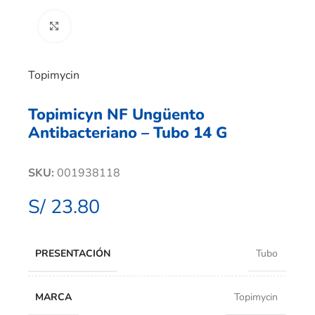
Clic para ampliar
Topimycin
Topimicyn NF Ungüento
Antibacteriano – Tubo 14 G
SKU:
001938118
S/
23.80
PRESENTACIÓN
Tubo
MARCA
Topimycin