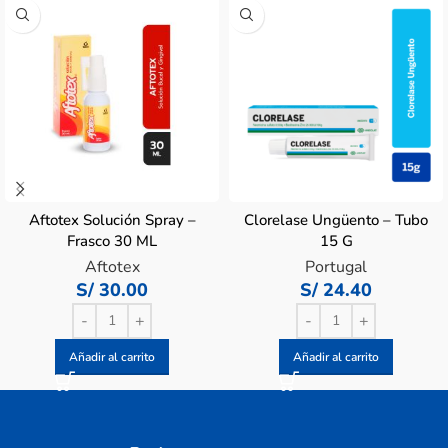
Aftotex Solución Spray –
Clorelase Ungüento – Tubo
Frasco 30 ML
15 G
Aftotex
Portugal
S/
30.00
S/
24.40
Añadir al carrito
Añadir al carrito