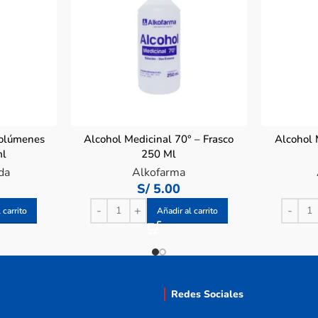
olúmenes
Alcohol Medicinal 70° – Frasco
Alcohol 
ml
250 Ml
da
Alkofarma
S/
5.00
 carrito
Añadir al carrito
Redes Sociales