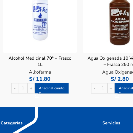
Alcohol Medicinal 70° – Frasco
Agua Oxigenada 10 V
1L
– Frasco 250 
Alkofarma
Agua Oxigena
S/
11.80
S/
2.80
Añadir al carrito
Añadir al
Categorías
Servicios