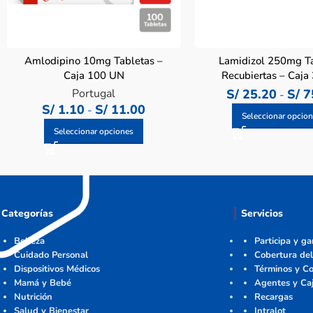
Amlodipino 10mg Tabletas –
Lamidizol 250mg T
Caja 100 UN
Recubiertas – Caja
Portugal
S/
25.20
S/
7
-
S/
1.10
S/
11.00
-
Seleccionar opcio
Seleccionar opciones
Categorías
Servicios
Belleza
Participa y g
Cuidado Personal
Cobertura del
Dispositivos Médicos
Términos y Co
Mamá y Bebé
Agentes y Ca
Nutrición
Recargas
Salud y Bienestar
Intralot