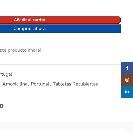
Añadir al carrito
Comprar ahora
ste producto ahora!
Faceb
rtugal
Insta
,
Amoxicilina
,
Portugal
,
Tabletas Recubiertas
linked