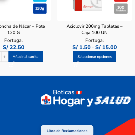
ncha de Nácar – Pote
Aciclovir 200mg Tabletas –
120 G
Caja 100 UN
Portugal
Portugal
S/
22.50
S/
1.50
S/
15.00
-
Añadir al carrito
Seleccionar opciones
Libro de Reclamaciones