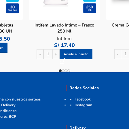
abletas
Intifem Lavado Intimo – Frasco
Crema Co
 30 UN
250 Ml
5.50
Intifem
S/
17.40
nes
Añadir al carrito
Redes Sociales
ana con nuestros sorteos
Facebook
 Delivery
Instagram
ndiciones
jeros BCP
Delivery