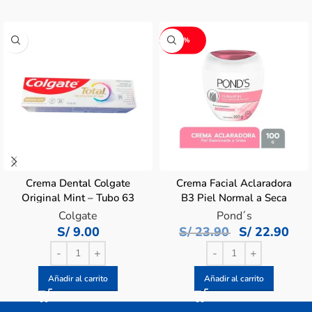
-4%
Crema Dental Colgate
Crema Facial Aclaradora
Original Mint – Tubo 63
B3 Piel Normal a Seca
ML
Pond´s – Pote 100 G
Colgate
Pond´s
S/
9.00
S/
23.90
S/
22.90
Añadir al carrito
Añadir al carrito