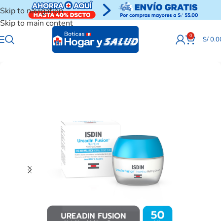
Skip to navigation
Skip to main content
0
S/
0.0