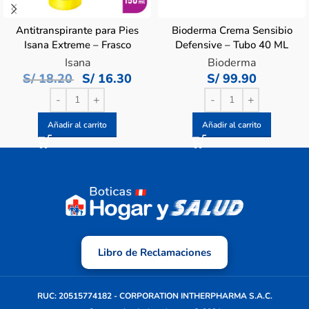
Antitranspirante para Pies
Bioderma Crema Sensibio
Isana Extreme – Frasco
Defensive – Tubo 40 ML
150 ML
Isana
Bioderma
S/
18.20
S/
16.30
S/
99.90
Añadir al carrito
Añadir al carrito
Libro de Reclamaciones
RUC: 20515774182 - CORPORATION INTHERPHARMA S.A.C.