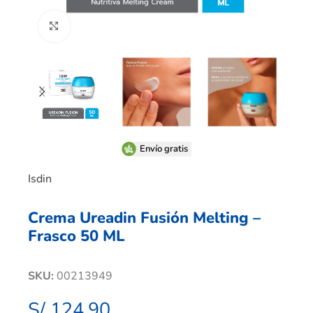
Clic para ampliar
Envío gratis
Isdin
Crema Ureadin Fusión Melting –
Frasco 50 ML
SKU:
00213949
S/
124.90