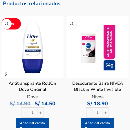
Productos relacionados
-3%
Antitranspirante RollOn
Desodorante Barra NIVEA
Dove Original
Black & White Invisible
Desodorante – Frasco 50
Clear – Barra 54 G
Dove
Nivea
ML
S/
14.90
S/
14.50
S/
18.90
Añadir al carrito
Añadir al carrito