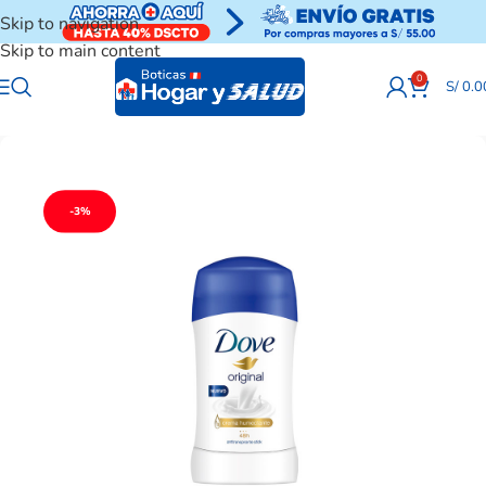
Skip to navigation
Skip to main content
0
S/
0.0
-3%