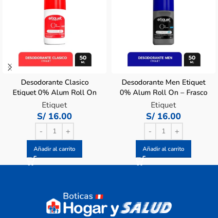
Desodorante Clasico
Desodorante Men Etiquet
Etiquet 0% Alum Roll On
0% Alum Roll On – Frasco
– Frasco 50 ML
50 ML
Etiquet
Etiquet
S/
16.00
S/
16.00
Añadir al carrito
Añadir al carrito