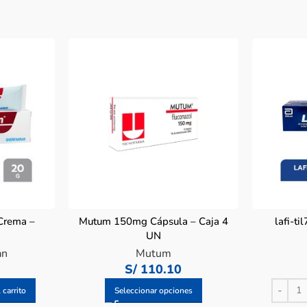
Crema –
Mutum 150mg Cápsula – Caja 4
lafi-t
UN
an
Mutum
S/
110.10
 carrito
Seleccionar opciones