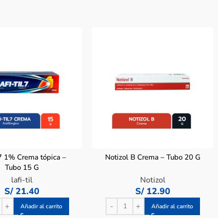
il7 1% Crema tópica –
Notizol B Crema – Tubo 20 G
Tubo 15 G
lafi-til
Notizol
S/
21.40
S/
12.90
Añadir al carrito
Añadir al carrito