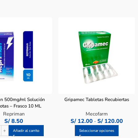
n 500mg/ml Solución
Gripamec Tabletas Recubiertas
otas – Frasco 10 ML
Repriman
Mecofarm
S/
8.50
S/
12.00
S/
120.00
-
Añadir al carrito
Seleccionar opciones