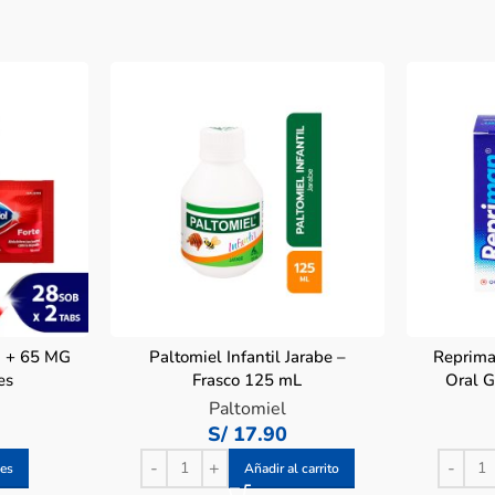
G + 65 MG
Paltomiel Infantil Jarabe –
Reprima
es
Frasco 125 mL
Oral G
Paltomiel
S/
17.90
nes
Añadir al carrito