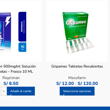
n 500mg/ml Solución
Gripamec Tabletas Recubiertas
otas – Frasco 10 ML
Repriman
Mecofarm
S/
8.50
S/
12.00
S/
120.00
-
Añadir al carrito
Seleccionar opciones