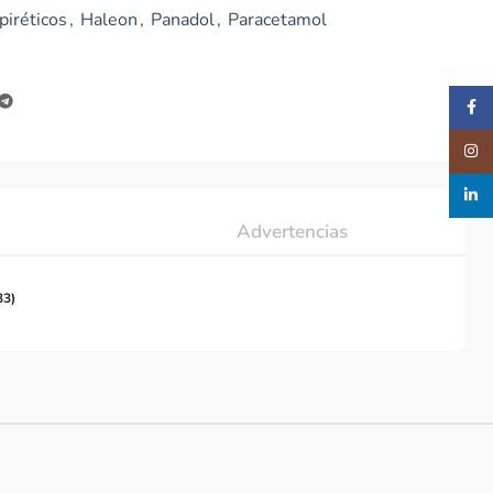
piréticos
,
Haleon
,
Panadol
,
Paracetamol
Faceb
Insta
linked
Advertencias
33)