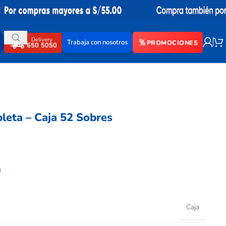
Delivery
Trabaja con nosotros
PROMOCIONES
650 5050
leta – Caja 52 Sobres
0
Caja