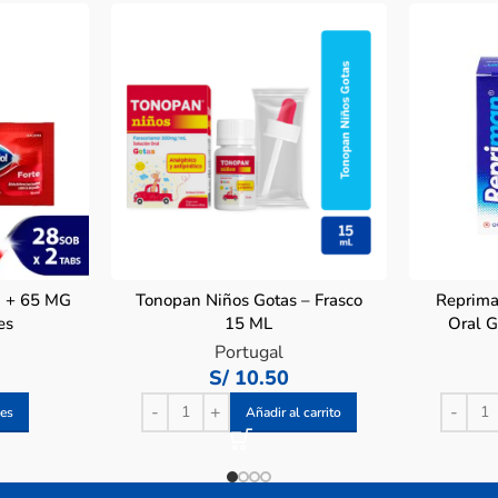
G + 65 MG
Tonopan Niños Gotas – Frasco
Reprima
es
15 ML
Oral G
Portugal
S/
10.50
nes
Añadir al carrito