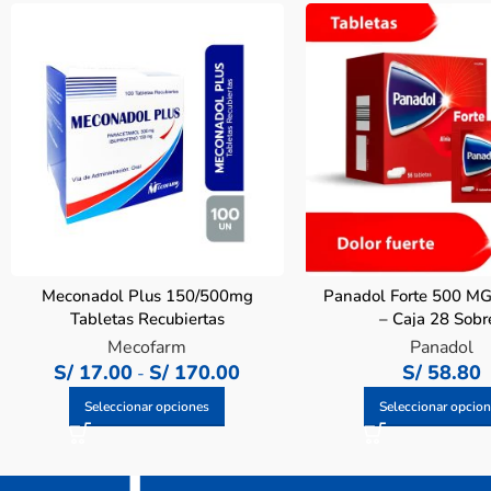
Meconadol Plus 150/500mg
Panadol Forte 500 M
Tabletas Recubiertas
– Caja 28 Sobr
Mecofarm
Panadol
S/
17.00
S/
170.00
S/
58.80
-
Seleccionar opciones
Seleccionar opcio