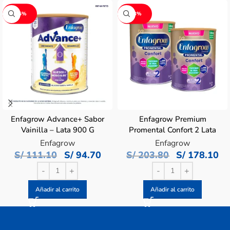
-15%
-13%
Enfagrow Advance+ Sabor
Enfagrow Premium
Vainilla – Lata 900 G
Promental Confort 2 Lata
800 G – Duopack
Enfagrow
Enfagrow
S/
111.10
S/
94.70
S/
203.80
S/
178.10
Añadir al carrito
Añadir al carrito