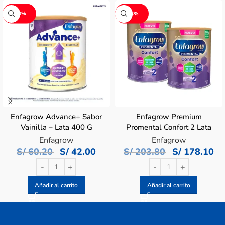
-30%
-13%
Enfagrow Advance+ Sabor
Enfagrow Premium
Vainilla – Lata 400 G
Promental Confort 2 Lata
800 G – Duopack
Enfagrow
Enfagrow
S/
60.20
S/
42.00
S/
203.80
S/
178.10
Añadir al carrito
Añadir al carrito