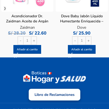
Acondicionador Dr.
Dove Baby Jabón Líquido
Zaidman Aceite de Argán
Humectante Enriquecida –
Brillo de Estrellas- Frasco
Frasco 400 mL
Zaidman
Dove
400 ML
S/
28.20
S/
22.60
S/
25.90
Añadir al carrito
Añadir al carrito
Libro de Reclamaciones