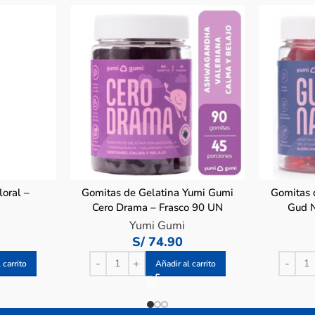
loral –
Gomitas de Gelatina Yumi Gumi
Gomitas 
L
Cero Drama – Frasco 90 UN
Gud N
Yumi Gumi
S/
74.90
 carrito
Añadir al carrito