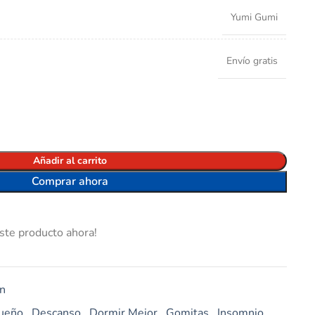
Yumi Gumi
Envío gratis
Añadir al carrito
Comprar ahora
ste producto ahora!
ón
Sueño
,
Descanso
,
Dormir Mejor
,
Gomitas
,
Insomnio
,