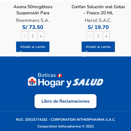
Axona 50mcg/dosis
Corifan Solución oral Gotas
Suspensión Para
– Frasco 20 ML
Pulverización Nasal –
Roemmers S.A.
Hersil S.A.C.
Frasco 120 Dosis
S/
73.50
S/
19.70
Añadir al carrito
Añadir al carrito
Libro de Reclamaciones
RUC: 20515774182 - CORPORATION INTHERPHARMA S.A.C.
Corporation Intherpharma © 2021