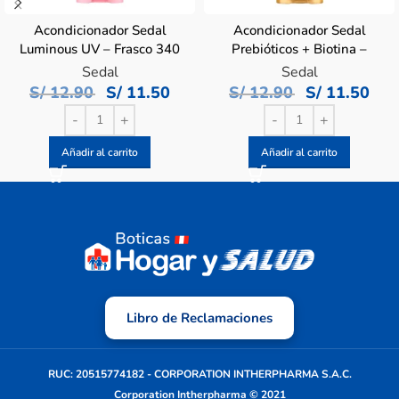
Acondicionador Sedal
Acondicionador Sedal
Luminous UV – Frasco 340
Prebióticos + Biotina –
ML
Frasco 340ML
Sedal
Sedal
S/
12.90
S/
11.50
S/
12.90
S/
11.50
Añadir al carrito
Añadir al carrito
Libro de Reclamaciones
RUC: 20515774182 - CORPORATION INTHERPHARMA S.A.C.
Corporation Intherpharma © 2021