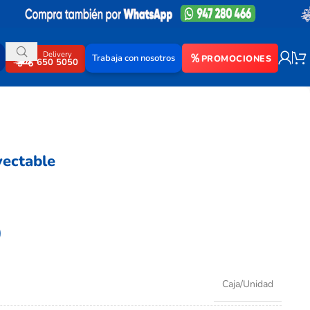
Delivery
Trabaja con nosotros
PROMOCIONES
650 5050
yectable
0
Caja/Unidad