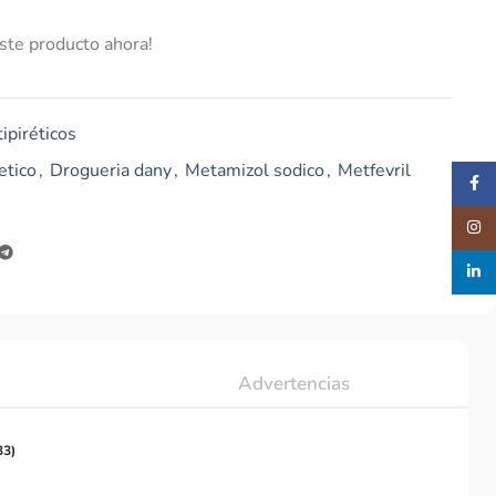
ste producto ahora!
ipiréticos
etico
,
Drogueria dany
,
Metamizol sodico
,
Metfevril
Faceb
Insta
linked
Advertencias
33)