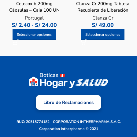
Celecoxib 200mg
Clanza Cr 200mg Tableta
Cápsulas – Caja 100 UN
Recubierta de Liberación
Prolongada
Portugal
Clanza Cr
S/
2.40
S/
24.00
S/
49.00
-
Seleccionar opciones
Seleccionar opciones
Libro de Reclamaciones
RUC: 20515774182 - CORPORATION INTHERPHARMA S.A.C.
Corporation Intherpharma © 2021