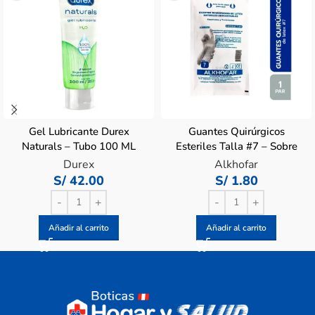
Gel Lubricante Durex
Guantes Quirúrgicos
Naturals – Tubo 100 ML
Esteriles Talla #7 – Sobre
2 UN
Durex
Alkhofar
S/
42.00
S/
1.80
Añadir al carrito
Añadir al carrito