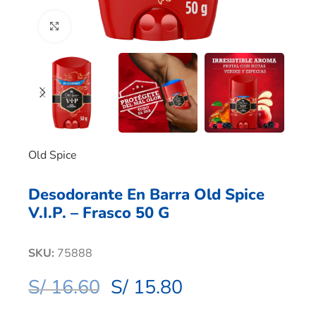
Clic para ampliar
Old Spice
Desodorante En Barra Old Spice
V.I.P. – Frasco 50 G
SKU:
75888
S/
16.60
S/
15.80